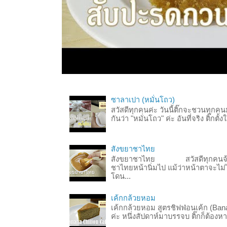
ซาลาเปา (หมั่นโถว)
สวัสดีทุกคนค่ะ วันนี้ติ๊กจะชวนทุกคน
กันว่า "หมั่นโถว" ค่ะ อันที่จริง ติ๊ก
สังขยาชาไทย
สังขยาชาไทย สวัสดีทุกคนจ้า จ
ชาไทยหน้านิ่มไป แม้ว่าหน้าตาจะไม่ไ
โดน...
เค้กกล้วยหอม
เค้กกล้วยหอม สูตรชิฟฟ่อนเค้ก (Ba
ค่ะ หนึ่งสัปดาห์มาบรรจบ ติ๊กก็ต้องห