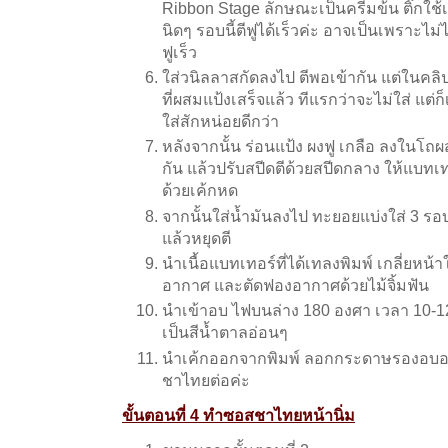
Ribbon Stage ลักษณะเป็นครีมข้น ติ๊กใช
นิดๆ รอบนี้ตีฟูได้เร็วค่ะ อาจเป็นเพราะไม่
ฟูเร็ว
ใส่วนิลลาสกัดลงไป ตีพอเข้ากัน แต่ในคลิป
ที่ผสมแป้งเสร็จแล้ว ทีแรกว่าจะไม่ใส่ แต่
ใส่สักหน่อยดีกว่า
หลังจากนั้น ร่อนแป้ง ผงฟู เกลือ ลงในโถผ
กัน แล้วปรับสปีดตีด้วยสปีดกลาง ให้แบทเทอ
ด้วยเค้กหด
จากนั้นใส่น้ำมันลงไป ทะยอยแบ่งใส่ 3 รอบ 
แล้วหยุดตี
นำเนื้อแบทเทอร์ที่ได้เทลงพิมพ์ เกลี่ยหน้
อากาศ และตัดฟองอากาศด้วยไม้จิ้มฟัน
นำเข้าอบ ไฟบนล่าง 180 องศา เวลา 10-12 
เป็นสีน้ำตาลอ่อนๆ
นำเค้กออกจากพิมพ์ ลอกกระดาษรองอบออก
ชาไทยต่อค่ะ
ขั้นตอนที่ 4 ทำซอสชาไทยหน้านิ่ม