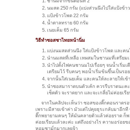
ชานมจากขั้นตอนที่ 2
นมสด 250 กรัม (แบ่งส่วนนึงไปใส่แป้งข้า
แป้งข้าวโพด 22 กรัม
น้ำตาลทราย 60 กรัม
เนยเค็ม 65 กรัม
วิธีทำซอสชาไทยหน้านิ่ม
แบ่งนมสดส่วนนึง ใส่แป้งข้าวโพด และคน
นำนมสดที่เหลือ เทผสมในชานมที่เตรียมเ
นำไปตั้งไฟคนชานมไปเรื่อยๆ จนน้ำเริ่มเดื
เตรียมไว้ รีบคนๆ พอน้ำเริ่มข้นขึ้นเป็นรอ
จากนั้นใส่เนยเค็ม และคนให้ละลายให้เข้
นำซอสมาราดบนตัวเค้ก ควรรีบราดนะคะ ถ
เซ็ตตัว จะราดยาก และจะเกลี่ยไม่ค่อยเรีย
จากในคลิปจะเห็นว่า ซอสของติ๊กตอนราดรอบส
เพราะมีสายเข้าค่า มัวแต่ไปคุยธุระกลับมาอีกที
ติ๊กพยายามคนๆ ให้มันคลายตัวแล้วค่อยราด ก็พอ
ค่อยเรียบแล้วละค่ะ แต่ถึงอย่างไร ความอร่อยข
หอมชามั่กมากเลยจ้า