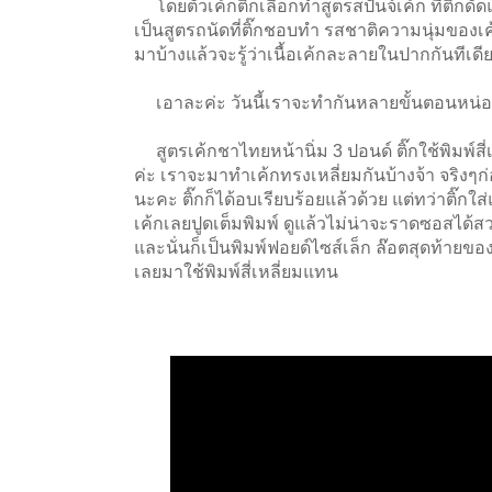
โดยตัวเค้กติ๊กเลือกทำสูตรสปันจ์เค้ก ที่ติ๊กด
เป็นสูตรถนัดที่ติ๊กชอบทำ รสชาติความนุ่มของเค้
มาบ้างแล้วจะรู้ว่าเนื้อเค้กละลายในปากกันทีเดี
เอาละค่ะ วันนี้เราจะทำกันหลายขั้นตอนหน่อย
สูตรเค้กชาไทยหน้านิ่ม 3 ปอนด์ ติ๊กใช้พิมพ์สี่
ค่ะ เราจะมาทำเค้กทรงเหลี่ยมกันบ้างจ้า จริงๆก่อ
นะคะ ติ๊กก็ได้อบเรียบร้อยแล้วด้วย แต่ทว่าติ๊
เค้กเลยปูดเต็มพิมพ์ ดูแล้วไม่น่าจะราดซอสได้ส
และนั่นก็เป็นพิมพ์ฟอยด์ไซส์เล็ก ล๊อตสุดท้ายของ
เลยมาใช้พิมพ์สี่เหลี่ยมแทน