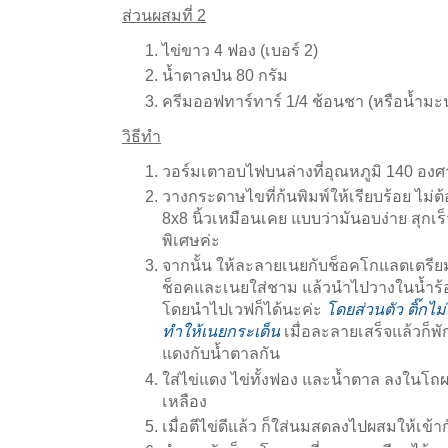
ส่วนผสมที่ 2
ไข่ขาว 4 ฟอง (เบอร์ 2)
น้ำตาลป่น 80 กรัม
ครีมออฟทาร์ทาร์ 1/4 ช้อนชา (หรือน้ำม
วิธีทำ
วอร์มเตาอบไฟบนล่างที่อุณหภูมิ 140 องศ
วางกระดาษไขที่ก้นพิมพ์ให้เรียบร้อย ไม่ต้อ
8x8 นิ้วเหมือนเคย แบบว่ามันอบง่าย สุกเร็ว 
พิเศษค่ะ
จากนั้น ให้ละลายเนยกับช็อคโกแลตเตรียม
ช็อคและเนยใส่ชาม แล้วนำไปวางในน้ำร้อ
โดยนำไปเวฟก็ได้นะค่ะ
โดยส่วนตัว ติ๊กไ
ทำให้เนยกระเด็น
เมื่อละลายเสร็จแล้วก็พ
แดงกับน้ำตาลกัน
ใส่ไข่แดง ไข่ทั้งฟอง และน้ำตาล ลงในโถผ
เหลือง
เมื่อตีไข่ดีแล้ว ก็ใส่นมสดลงไปผสมให้เข้า