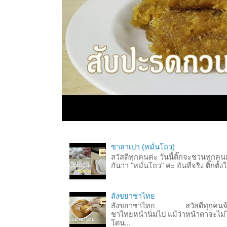
ซาลาเปา (หมั่นโถว)
สวัสดีทุกคนค่ะ วันนี้ติ๊กจะชวนทุกคน
กันว่า "หมั่นโถว" ค่ะ อันที่จริง ติ๊ก
สังขยาชาไทย
สังขยาชาไทย สวัสดีทุกคนจ้า จ
ชาไทยหน้านิ่มไป แม้ว่าหน้าตาจะไม่ไ
โดน...