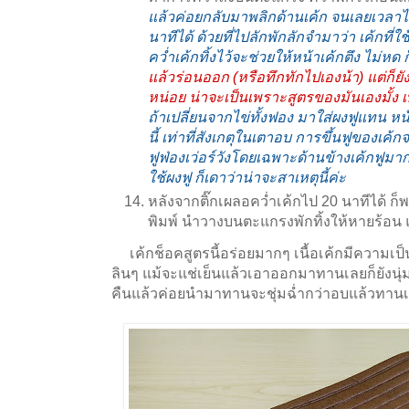
แล้วค่อยกลับมาพลิกด้านเค้ก จนเลยเวลา
นาทีได้ ด้วยที่ไปลักพักลักจำมาว่า เค้กที่ใ
คว่ำเค้กทิ้งไว้จะช่วยให้หน้าเค้กตึง ไม่หด
แล้วร่อนออก (หรือทึกทักไปเองน้า) แต่ก็ย
หน่อย น่าจะเป็นเพราะสูตรของมันเองมั้ง เพรา
ถ้าเปลี่ยนจากไข่ทั้งฟอง มาใส่ผงฟูแทน หน้
นี้ เท่าที่สังเกตุในเตาอบ การขึ้นฟูของเค้กจ
ฟูฟ่องเว่อร์วังโดยเฉพาะด้านข้างเค้กฟูมา
ใช้ผงฟู ก็เดาว่าน่าจะสาเหตุนี้ค่ะ
หลังจากติ๊กเผลอคว่ำเค้กไป 20 นาทีได้ ก
พิมพ์ นำวางบนตะแกรงพักทิ้งให้หายร้อน แ
เค้กช็อคสูตรนี้อร่อยมากๆ เนื้อเค้กมีความเป็
ลินๆ แม้จะแช่เย็นแล้วเอาออกมาทานเลยก็ยังนุ่
คืนแล้วค่อยนำมาทานจะชุ่มฉ่ำกว่าอบแล้วทา