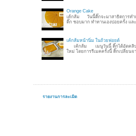
Orange Cake
เค้กส้ม วันนี้ติ๊กจะมาสาธิตการทำเค
ติ๊ก ชอบมาก ทำทานเองบ่อยครั้ง และเ
เค้กส้มหน้านิ่ม ในถ้วยฟอยด์
เค้กส้ม เมนูวันนี้ ติ๊กได้อัดคลิปทำ
ใหม่ โดยการรีเมคครั้งนี้ ติ๊กเปลี่ยน
รายงานการละเมิด