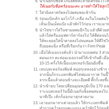
นำเนยกับช็อคโกแลตที่ละลายเตรียมไว้ เท
ให้เนยกับช็อคร้อนนะคะ อาจทำให้ไข่สุกไ
ใส่วนิลลาสกัดลงไปผสมพอเข้ากัน
ร่อนแป้งเค้ก ผงโกโก้ เกลือ ลงในโถผสมไข่
เห็นเป็นเม็ดแป้ง แล้วพักไว้ก่อน เราจะมา
นำไข่ขาวใส่ในชามผสมอีกใบ แล้วตีด้วยสปี
แล้วใส่ครีมออฟทาร์ทาร์ลงไป ให้ตีต่อจนไข
ให้ทะยอยใส่น้ำตาลลงไปจนหมด ให้ตีไข่ไป
ถึงยอดแข็ง หรือที่เรียกกันว่า Firm Peak
เมื่อได้เมอแรงค์แล้ว นำมาแบ่งผสม 3 ส่ว
ตอนแรก ตะล่อมเมอแรงค์ให้เข้ากันดี เมื่อ
10-15 ครั้งให้เนื้อแบทเทอร์เนียนยิ่งขึ้น
เทแบทเทอร์ลงพิมพ์ ค่อยๆเทลงอย่างช้าๆ
จากนั้นก็กระแทกพิมพ์ไล่ฟองอากาศ วันนี้ไม
จากเนื้อแล้วค่อนข้างละเอียดดี ติ๊กก็เลยขี้เ
นำเข้าอบ โดยเปลี่ยนอุณหภูมิเป็น 170 อ
ราะแบทเทอร์วันนี้มีเนยกับช็อคผสมลงไป ก
นาทีเป๊ะ เค้กก็ออกมาสุกสวยงาม
เอาออกมาจาเตาอบแล้ว ให้กระแทกพิมพ์ 3 
ทำการคว่ำลงบนตะแกรง คว่ำพักไว้ก่อนสั