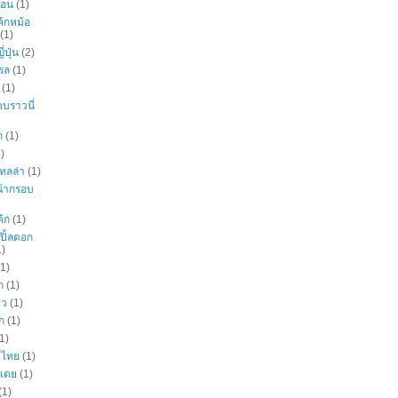
่อน
(1)
ค้กหม้อ
(1)
่ปุ่น
(2)
โรล
(1)
(1)
คบราวนี่
ก
(1)
)
เทลล่า
(1)
น้ากรอบ
ค้ก
(1)
ปิ้ลดอก
1)
(1)
ก
(1)
าว
(1)
ก
(1)
1)
าไทย
(1)
บเตย
(1)
(1)