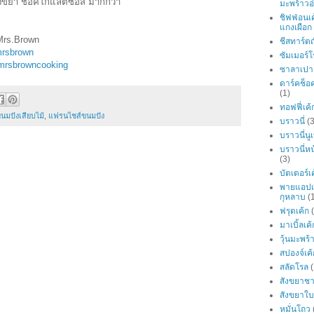
สังขยา ช็อคโกแล็ตซอส มากกว่า
มะพร้าวอ
ชิฟฟ่อนเ
แกงเผือก
Mrs.Brown
ชีสทาร์ตญี
mrsbrown
ซัมเมอร์
mrsbrowncooking
ซาลาเปา
ดาร์คช็อ
(1)
ทอฟฟี่เค้
นมปังเสียบไม้
,
แฟรนไชส์ขนมปัง
บราวนี่
(3
บราวนี่นู
บราวนี่ห
(3)
บัตเตอร์เ
พายแอปเ
กุหลาบ
(
ฟรุตเค้ก
มาเบิ้ลเค้
วุ้นมะพร้
สปองจ์เค้
สลัดโรล
(
สังขยาช
สังขยาใ
หมั่นโถว