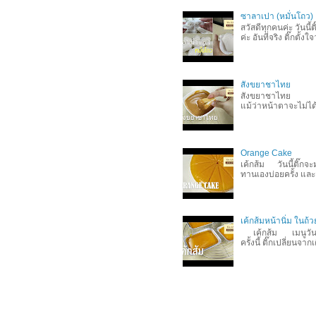
ซาลาเปา (หมั่นโถว)
สวัสดีทุกคนค่ะ วันนี
ค่ะ อันที่จริง ติ๊กตั
สังขยาชาไทย
สังขยาชาไทย สวัส
แม้ว่าหน้าตาจะไม่ได
Orange Cake
เค้กส้ม วันนี้ติ๊กจ
ทานเองบ่อยครั้ง และเ
เค้กส้มหน้านิ่ม ในถ้
เค้กส้ม เมนูวันนี้ ต
ครั้งนี้ ติ๊กเปลี่ยนจา