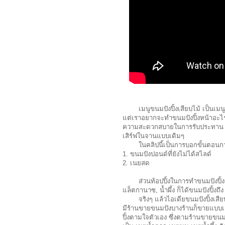
เมนูขนมปังปิ้งเสียบไม้ เป็นเมนูท
แต่เราอยากจะทำขนมปังปิ้งหน้าอะไร 
ความสะดวกสบายในการรับประทาน แล
เสิร์ฟในจานแบบเดิมๆ
ในคลิปนี้เป็นการบอกขั้นตอนการทำ
1. ขนมปังปอนด์ที่ยังไม่ได้สไลด์
2. เนยสด
ส่วนท้อปปิ้งในการทำขนมปังปิ้งเสีย
แล็ตกานาซ, น้ำผึ้ง ก็ได้ขนมปังปิ้งถึง
จริงๆ แล้วไอเดียขนมปังปิ้งเสียบไ
มีร้านขายขนมปังบางร้านก็ขายแบบเส
ปิ้งตามใจตัวเอง ซึ่งตามร้านขายขนมปั