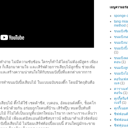
เมนูความอร่
sponge 
tang mia
method
(
ขนมปังซิส
ขนมปังน
ขนมปังน
ขนมปังปิ้
(1)
ขนมปังผส
ำง่าย ไม่มีความซับซ้อน ใครๆก็ทำได้โดยไม่ต้องมีสูตร เพียง
ตอน
(1)
ก็เลือกมาตามใจ และเสิร์ฟด้วยการเสียบไม้ลูกชิ้น ช่วยเพิ่ม
ขนมปังลู
ะสร้างความน่าสนใจให้กับขนมปังปิ้งที่แตกต่างจากการ
ขนมปังโฮ
คอร์นเฟ
ขนมปังปิ้งเสียบไม้ ในแบบฉบับของติ๊ก โดยมีวัตถุดิบคือ
เมล
(1)
คาราเมล
คอร์น
(1)
คุกกี้ครี
เบอรี่
(1)
บไม้ ติ๊กได้ใช้ เชดด้าชีส, เบคอน, อัลมอนด์สติ๊ก, ช็อคโก
 4 หน้าด้วยกัน อร่อยถูกใจคนที่บ้าน เสิร์ฟปุ๊บ หมดปั๊บทันที
คุกกี้เนย
ม้ ก็ไม่ได้เป็นเมนูที่แปลกใหม่อะไรมาก เพราะเราจะเห็นว่า
ชิฟฟ่อนคั
ียบไม้ เพียงแต่มิสแอนด์มิสซิสบราวน์ หยิบมาทำแล้วจัดท้อป
ชิฟฟ่อนเ
งปิ้งเสียบไม้ ไม่นิยมเสิร์ฟท้อปปิ้งแบบนี้ ส่วนใหญ่มักจะขาย
ชิฟฟ่อนเ