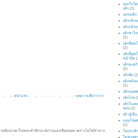
ฮอกไกโด
เค้ก
(1)
เครปเค้ก
เค้กกล้ว
เค้กกล้ว
เค้กชาไท
(1)
เค้กช็อค
(2)
เค้กช็อค
หน้านิ่ม
(
เค้กมะพร
(2)
เค้กส้ม
(2
เค้กหม้อ
(1)
เค้กเนยส
หน้าแรก
บทความที่เก่ากว่า
เค้กโรล
(
เค้กใบเต
อ่อน
(1)
เต้าหู้เย็น
แยมโรลสต
(1)
สับปะรด ก็เลยจะทำสับปะรดกวนเองเสียหน่อย เพราะไม่ได้ทำยาก
โอกุระเค้
..
ไดฟูกุสตร