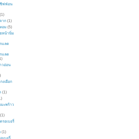
ชิฟฟ่อน
(1)
ยตาก
(1)
ยหอม
(5)
ยหน้านิ่ม
โกแลต
โกแลต
1)
้าวอ่อน
)
แกงเผือก
ด
(1)
1)
ยมะพร้าว
(1)
รอเบอรี่
ก
(1)
อเบอรี่