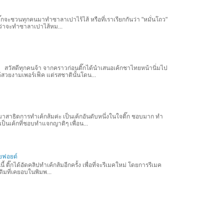
้ติ๊กจะชวนทุกคนมาทำซาลาเปาไร้ไส้ หรือที่เราเรียกกันว่า "หมั่นโถว"
้งใจว่าจะทำซาลาเปาไส้หม...
ดีทุกคนจ้า จากคราวก่อนติ๊กได้นำเสนอเค้กชาไทยหน้านิ่มไป
้สวยงามเพอร์เฟ็ค แต่รสชาตินั้นโดน...
ะมาสาธิตการทำเค้กส้มค่ะ เป็นเค้กอันดับหนึ่งในใจติ๊ก ชอบมาก ทำ
ป็นเค้กที่ชอบทำแจกญาติๆ เพื่อน...
วยฟอยด์
ิ๊กได้อัดคลิปทำเค้กส้มอีกครั้ง เพื่อที่จะรีเมคใหม่ โดยการรีเมค
กเดิมที่เคยอบในพิมพ...