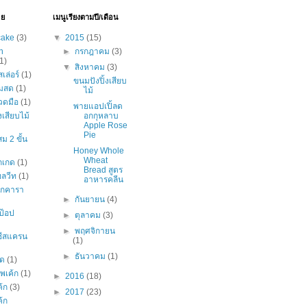
อย
เมนูเรียงตามปี/เดือน
cake
(3)
▼
2015
(15)
n
►
กรกฎาคม
(3)
1)
▼
สิงหาคม
(3)
เล่อร์
(1)
ขนมปังปิ้งเสียบ
มสด
(1)
ไม้
วดมือ
(1)
พายแอปเปิ้ลด
งเสียบไม้
อกกุหลาบ
Apple Rose
Pie
ม 2 ขั้น
Honey Whole
Wheat
กเกด
(1)
Bread สูตร
ลวีท
(1)
อาหารคลีน
ลกคารา
►
กันยายน
(4)
ป๊อป
►
ตุลาคม
(3)
►
พฤศจิกายน
มชีสแครน
(1)
►
ธันวาคม
(1)
สด
(1)
พเค้ก
(1)
►
2016
(18)
ค้ก
(3)
►
2017
(23)
ค้ก