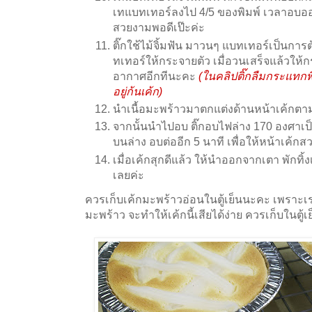
เทแบทเทอร์ลงไป 4/5 ของพิมพ์ เวลาอบออ
สวยงามพอดีเป๊ะค่ะ
ติ๊กใช้ไม้จิ้มฟัน มาวนๆ แบทเทอร์เป็นก
ทเทอร์ให้กระจายตัว เมื่อวนเสร็จแล้วให้ก
อากาศอีกทีนะคะ
(ในคลิปติ๊กลืมกระแทก
อยู่ก้นเค้ก)
นำเนื้อมะพร้าวมาตกแต่งด้านหน้าเค้กต
จากนั้นนำไปอบ ติ๊กอบไฟล่าง 170 องศาเป็
บนล่าง อบต่ออีก 5 นาที เพื่อให้หน้าเค้กส
เมื่อเค้กสุกดีแล้ว ให้นำออกจากเตา พักทิ้
เลยค่ะ
ควรเก็บเค้กมะพร้าวอ่อนในตู้เย็นนะคะ เพราะเร
มะพร้าว จะทำให้เค้กนี้เสียได้ง่าย ควรเก็บในต