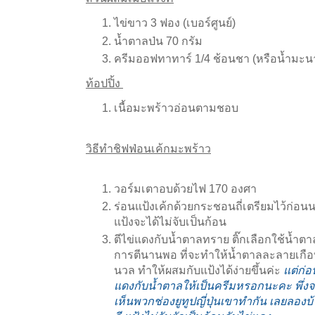
ไข่ขาว 3 ฟอง (เบอร์ศูนย์)
น้ำตาลป่น 70 กรัม
ครีมออฟทาทาร์ 1/4 ช้อนชา (หรือน้ำมะน
ท้อปปิ้ง
เนื้อมะพร้าวอ่อนตามชอบ
วิธีทำชิฟฟ่อนเค้กมะพร้าว
วอร์มเตาอบด้วยไฟ 170 องศา
ร่อนแป้งเค้กด้วยกระชอนถี่เตรียมไว้ก่อน
แป้งจะได้ไม่จับเป็นก้อน
ตีไข่แดงกับน้ำตาลทราย ติ๊กเลือกใช้น้ำ
การตีนานพอ ที่จะทำให้น้ำตาลละลายเกือ
นวล ทำให้ผสมกับแป้งได้ง่ายขึ้นค่ะ
แต่ก่อ
แดงกับน้ำตาลให้เป็นครีมหรอกนะคะ พึ่ง
เห็นพวกช่องยูทูปญี่ปุ่นเขาทำกัน เลยลองบ