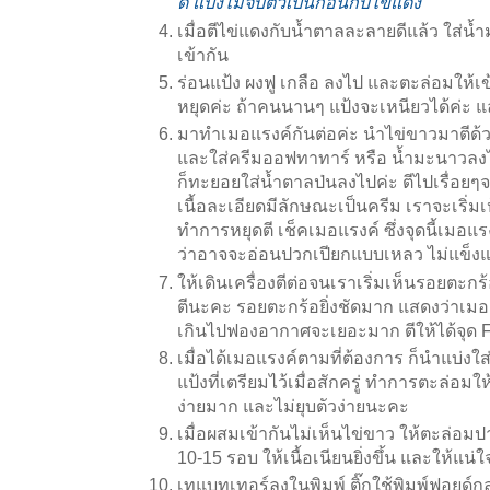
ดี แป้งไม่จับตัวเป็นก้อนกับไข่แดง
เมื่อตีไข่แดงกับน้ำตาลละลายดีแล้ว ใส่น
เข้ากัน
ร่อนแป้ง ผงฟู เกลือ ลงไป และตะล่อมให้เข้
หยุดค่ะ ถ้าคนนานๆ แป้งจะเหนียวได้ค่ะ แ
มาทำเมอแรงค์กันต่อค่ะ นำไข่ขาวมาตีด้ว
และใส่ครีมออฟทาทาร์ หรือ น้ำมะนาวลงไป
ก็ทะยอยใส่น้ำตาลป่นลงไปค่ะ ตีไปเรื่อย
เนื้อละเอียดมีลักษณะเป็นครีม เราจะเริ่ม
ทำการหยุดตี เช็คเมอแรงค์ ซึ่งจุดนี้เมอแร
ว่าอาจจะอ่อนปวกเปียกแบบเหลว ไม่แข็ง
ให้เดินเครื่องตีต่อจนเราเริ่มเห็นรอยตะกร้
ตีนะคะ รอยตะกร้อยิ่งชัดมาก แสดงว่าเมอแร
เกินไปฟองอากาศจะเยอะมาก ตีให้ได้จุด Fi
เมื่อได้เมอแรงค์ตามที่ต้องการ ก็นำแบ่ง
แป้งที่เตรียมไว้เมื่อสักครู่ ทำการตะล่อมให
ง่ายมาก และไม่ยุบตัวง่ายนะคะ
เมื่อผสมเข้ากันไม่เห็นไข่ขาว ให้ตะล่อม
10-15 รอบ ให้เนื้อเนียนยิ่งขึ้น และให้แน่
เทแบทเทอร์ลงในพิมพ์ ติ๊กใช้พิมพ์ฟอยด์