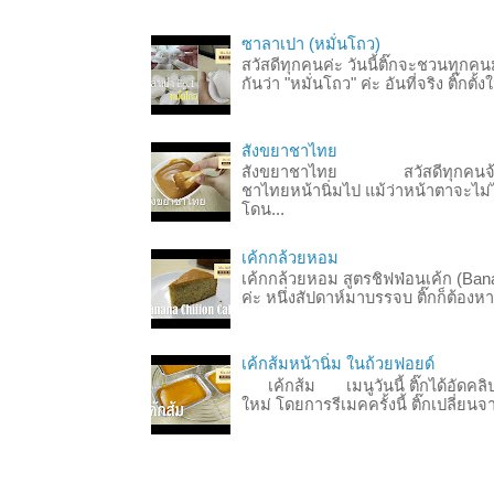
ซาลาเปา (หมั่นโถว)
สวัสดีทุกคนค่ะ วันนี้ติ๊กจะชวนทุกคน
กันว่า "หมั่นโถว" ค่ะ อันที่จริง ติ๊ก
สังขยาชาไทย
สังขยาชาไทย สวัสดีทุกคนจ้า จ
ชาไทยหน้านิ่มไป แม้ว่าหน้าตาจะไม่ไ
โดน...
เค้กกล้วยหอม
เค้กกล้วยหอม สูตรชิฟฟ่อนเค้ก (Ba
ค่ะ หนึ่งสัปดาห์มาบรรจบ ติ๊กก็ต้องห
เค้กส้มหน้านิ่ม ในถ้วยฟอยด์
เค้กส้ม เมนูวันนี้ ติ๊กได้อัดคลิปทำ
ใหม่ โดยการรีเมคครั้งนี้ ติ๊กเปลี่ยน